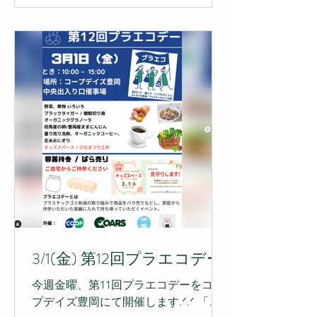
「Teams〜楽農や〜」...
3/1(金) 第12回プラエコデー
今週金曜、第11回プラエコデーをコー
プデイズ豊岡にて開催します.ᐟ.ᐟ 「プ