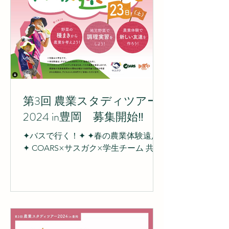
第3回 農業スタディツアー
2024 in豊岡 募集開始‼︎
✦バスで行く！✦ ✦春の農業体験遠足
✦ COARS×サスガク×学生チーム 共同
主催.ᐟ.ᐟ 2024年3月23日(土)に第3回農業
スタディツアーを開催します.ᐟ 場所は
兵庫県豊岡市日高町の農家さん
「Teams〜楽農や〜」...