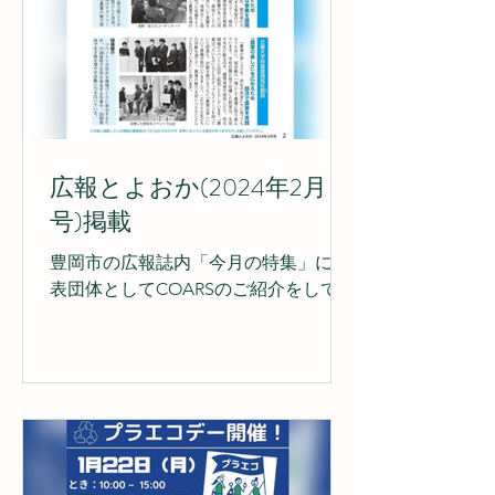
広報とよおか(2024年2月
号)掲載
豊岡市の広報誌内「今月の特集」に発
表団体としてCOARSのご紹介をして頂
きました! 豊岡グッドローカル農業推
進室による本記事では11月23日に行わ
れた「第1回グッドローカル農業大
会」で発表した各団体・農業者の実践
内容などを分かりやすくまとめていた
だいてます。...