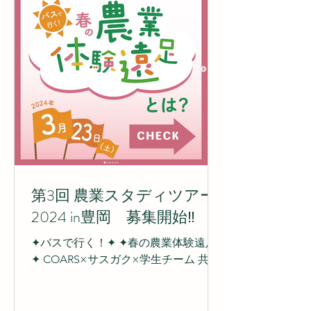
第3回 農業スタディツアー
2024 in豊岡 募集開始‼︎
✦バスで行く！✦ ✦春の農業体験遠足
✦ COARS×サスガク×学生チーム 共同
主催.ᐟ.ᐟ 2024年3月23日(土)に第3回農業
スタディツアーを開催します.ᐟ 場所は
兵庫県豊岡市日高町の農家さん