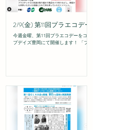
2/9(金) 第11回プラエコデー
今週金曜、第11回プラエコデーをコー
プデイズ豊岡にて開催します！ 「プラ
エコデー」はプラスチックごみ削減を
目指し、定期的に開催している取り組
みです！ トレーやビニールに入ってい
ない商品をばら売りし、家庭からご持
参いただいた容器やマイバッグに入れ
て購入いただくイベントです。...