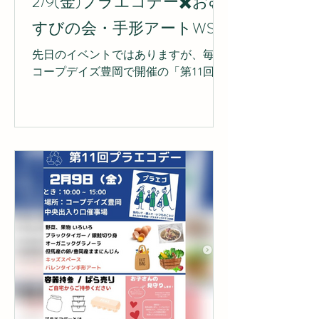
2/9(金)プラエコデー✖️おむ
すびの会・手形アートWS
先日のイベントではありますが、毎月
コープデイズ豊岡で開催の「第11回プ
ラエコデー」にて、子育てサポート等
で幅広く活動されているおむすびの会(
@omusubi_yume )さんに子供見守りサ
ポート＆ワークショップをしていただ
きました。...