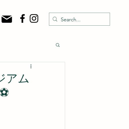
タジアム
️