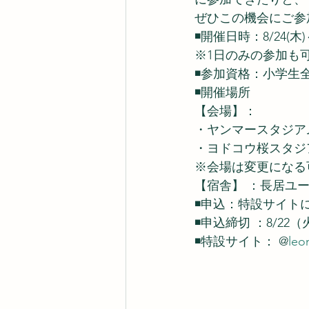
ぜひこの機会にご参
◾️開催日時：8/24(木)
※1日のみの参加も
◾️参加資格：小学生
◾️開催場所
【会場】：
・ヤンマースタジア
・ヨドコウ桜スタジ
※会場は変更になる
【宿舎】 ：長居ユ
◾️申込：特設サイ
◾️申込締切 ：8/22
◾️特設サイト： @
leo